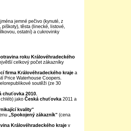
ejména jemné pečivo (kynuté, z
piškoty), těsta (linecké, listové,
lkovou, ostatní) a cukrovinky
 potravina roku Královéhradeckého
největší celkový počet zákazníky
ucí firma Královéhradeckého kraje
a
tí Price Waterhouse Coopers.
celorepublikové soutěži (ze 30
 chuťovka 2010.
 chléb) jako
Česká chuťovka
2011 a
ikající kvality“
cenu
„Spokojený zákazník“
(cena
avina Královéhradeckého kraje
v