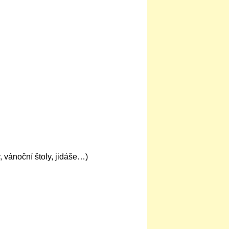
, vánoční štoly, jidáše…)