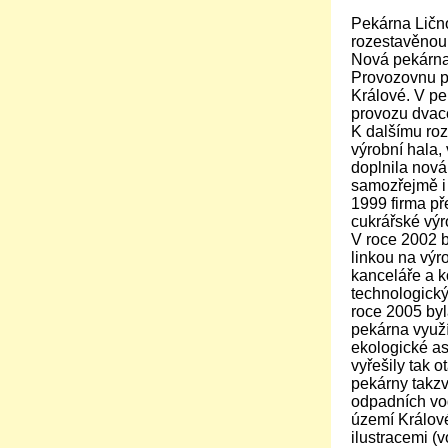
Pekárna Lično
rozestavěnou
Nová pekárna
Provozovnu pe
Králové. V p
provozu dvace
K dalšímu roz
výrobní hala,
doplnila nová
samozřejmě i 
1999 firma př
cukrářské výr
V roce 2002 b
linkou na výr
kanceláře a k
technologický
roce 2005 byl
pekárna využí
ekologické as
vyřešily tak o
pekárny takzv
odpadních vod
území Králové
ilustracemi (