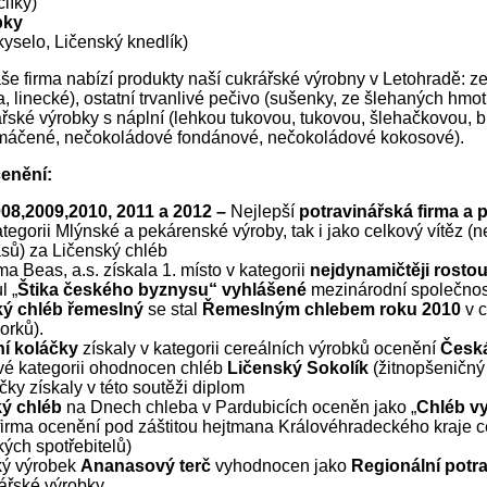
clíky)
bky
yselo, Ličenský knedlík)
še firma nabízí produkty naší cukrářské výrobny v Letohradě: z
a, linecké), ostatní trvanlivé pečivo (sušenky, ze šlehaných hmot, 
rářské výrobky s náplní (lehkou tukovou, tukovou, šlehačkovou, bí
máčené, nečokoládové fondánové, nečokoládové kokosové).
enění:
08,2009,2010, 2011 a 2012 –
Nejlepší
potravinářská firma a
ategorii Mlýnské a pekárenské výroby, tak i jako celkový vítěz (
sů) za Ličenský chléb
ma Beas, a.s. získala 1. místo v kategorii
nejdynamičtěji rosto
l „
Štika českého byznysu“ vyhlášené
mezinárodní společnos
ký chléb řemeslný
se stal
Řemeslným chlebem roku 2010
v 
orků).
ní koláčky
získaly v kategorii cereálních výrobků ocenění
Česká
vé kategorii ohodnocen chléb
Ličenský Sokolík
(žitnopšeničný
čky získaly v této soutěži diplom
ký chléb
na Dnech chleba v Pardubicích oceněn jako „
Chléb vyn
firma ocenění pod záštitou hejtmana Královéhradeckého kraje 
ých spotřebitelů)
ký výrobek
Ananasový terč
vyhodnocen jako
Regionální potr
rářské výrobky