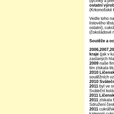
(tyčinky a pre
ostatní výro
(Krkonošské k
Vedle toho na
listového těst
ostatní), cuk
(čokoládové 
Soutěže a oc
2006,2007,20
kraje
(jak v k
zaslaných hla
2009
naše fir
tím získala titu
2010
Ličens
soutěžních vz
2010
Sváteč
2011
byl ve s
Sváteční kolá
2011
Ličens
2011
získala 
Sdružení česk
2011
cukrářs
kategorii cuk