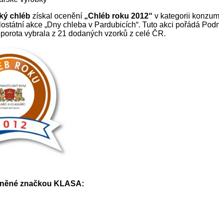
ký chléb
získal ocenění
„Chléb roku 2012“
v kategorii konzum
lostátní akce „Dny chleba v Pardubicích“. Tuto akci pořádá Podn
porota vybrala z 21 dodaných vzorků z celé ČR.
eněné značkou KLASA: