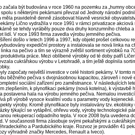
 začala být budována v roce 1960 na pozemku za „humny obce“ 
 spolu s některými pekárnami převzal od Jednoty národní podn
 měla pravidelně denně zásobovat hlavně vesnické obyvatelst
kárny Lično vydražila v roce 1991 v rámci privatizace akciová
ekárně se tehdy vyráběly pouze dva druhy konzumního chleba
t lidí. V roce 1993 firma zavedla výrobu jemného pečiva.
šíření došlo v letech 1996 a 1997, kdy objekt prošel celkovou r
 vybudovány expediční prostory a instalovala se nová linka na chl
 linka na pečivo a tím se výrazně zvětšil sortiment výrobků na 70
produktivita práce. Mezi oblíbené výrobky od té doby patří Liče
evzala cukrářskou výrobu v Letohradě, a tím ještě doplnila sort
obky.
yly započaty největší investice v celé historii pekárny. V tomto
obu běžného pečiva s dvojnásobnou kapacitou, zároveň i nové ex
ompletní sociální zařízení pro zaměstnance. V následujících le
m zlepšením, k plynofikaci pekárny (nová kotelna), k výstavbě 
a postavena hala na výrobu jemného pečiva. Nemalou investicí b
vá při výrobě vysoce kvalitní vodu s parametry vody kojenecké
pekty výroby. Kromě plynofikace byly instalovány tzv. ekobloky 
tázky týkající se vytápění, ohřevu vody, výroby technologické pár
anou rekuperací odpadního tepla. V roce 2008 byla uvedena do
. V současnosti firma zásobuje svými pekařskými a cukrářským
hradeckého a Pardubického kraje. Rozvoz je prováděn 41 pekař
vozy výhradně značky Mercedes, Renault a Iveco).