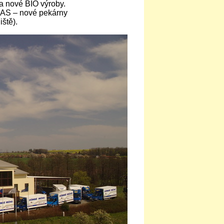
 a nové BIO výroby.
BEAS – nové pekárny
ště).