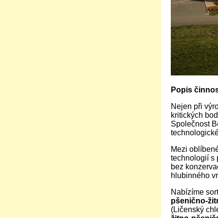
Popis činnost
Nejen při výr
kritických bo
Společnost Be
technologické
Mezi oblíbené
technologií s
bez konzervac
hlubinného vr
Nabízíme sort
pšenično-žit
(Ličenský ch