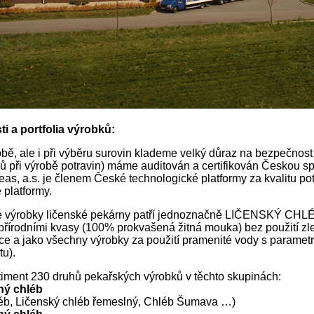
i a portfolia výrobků:
obě, ale i při výběru surovin klademe velký důraz na bezpečno
dů při výrobě potravin) máme auditován a certifikován Českou sp
as, a.s. je členem České technologické platformy za kvalitu pot
 platformy.
 výrobky ličenské pekárny patří jednoznačně LIČENSKÝ CHLÉB.
 přírodními kvasy (100% prokvašená žitná mouka) bez použití zle
e a jako všechny výrobky za použití pramenité vody s parametr
tu).
iment 230 druhů pekařských výrobků v těchto skupinách:
ný chléb
léb, Ličenský chléb řemeslný, Chléb Šumava …)