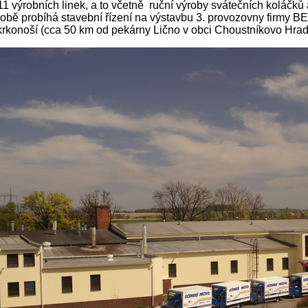
11 výrobních linek, a to včetně ruční výroby svátečních koláčků
bě probíhá stavební řízení na výstavbu 3. provozovny firmy 
krkonoší (cca 50 km od pekárny Lično v obci Choustníkovo Hradi