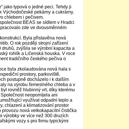
jako typová o jedné peci. Tehdy ji
ik Východočeské pekárny a cukrárny.
vo chlebem i pečivem.
 společnost BEAS se sídlem v Hradci
 a pracovalo zde ve dvousměnném
ekonstrukcí. Byla přistavěna nová
éb. O rok později strojní zařízení
 druhů, zvýšila se výrobní kapacita a
nský rohlík a Ličenská houska. V roce
iment tradičního českého pečiva o
 roce byla zkolaudována nová hala s
pediční prostory, parkoviště,
tech postupně docházelo i k dalším
haly na výrobu řemeslného chleba a v
yl rovněž hlubinný vrt, díky kterému
. Společnost neopomíjela ani
umožňující využívat odpadní teplo a
y, chlazení a klimatizování prostor
 provozu nová velkokapacitní čistička
i výrobky ve více než 300 druzích
skými vozy s pro firmu typickými