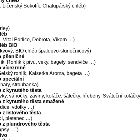
ný chléb
b, Ličenský Sokolík, Chalupářský chléb)
rley)
léb
 Vital Porlico, Dobrota, Vikorn …)
léb BIO
kvový, BIO chléb špaldovo-slunečnicový)
o pšeničné
ík, Rohlík k pivu, veky, bagety, sendviče …)
o vícezrnné
 Selský rohlík, Kaiserka Aroma, bageta …)
 speciální
hary, strouhanka)
 z kynutého těsta
vky, vánočky, záviny, koláče, šátečky, hřebeny, Sváteční koláčky
o z kynutého těsta smažené
zdice, vdolky …)
 z listového těsta
ůdl, pletenec …)
 z plundrového těsta
kapsy …¨)
čivo