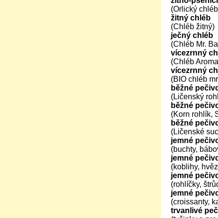
žitno-pšenič
(Orlický chlé
žitný chléb
(Chléb žitný)
ječný chléb
(Chléb Mr. Ba
vícezrnný ch
(Chléb Aroma,
vícezrnný ch
(BIO chléb mr
běžné pečiv
(Ličenský rohl
běžné pečiv
(Korn rohlík,
běžné pečivo
(Ličenské suc
jemné pečivo
(buchty, bábo
jemné pečiv
(koblihy, hvě
jemné pečivo
(rohlíčky, štr
jemné pečivo
(croissanty, 
trvanlivé pe