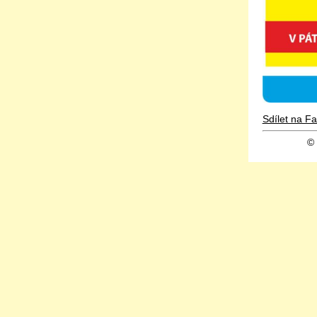
Sdílet na F
©