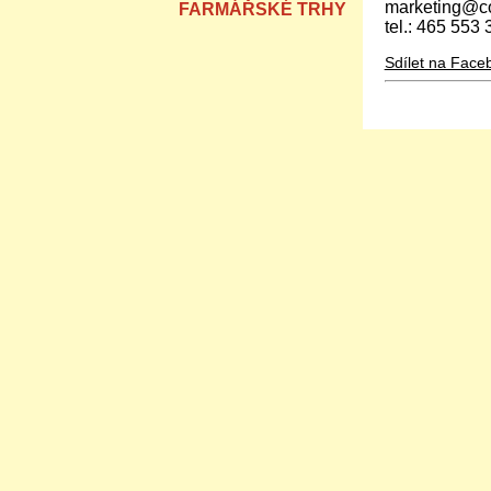
marketing@c
FARMÁŘSKÉ TRHY
tel.: 465 553 
Sdílet na Face