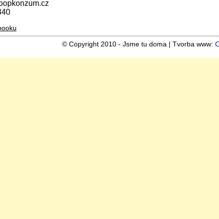
oopkonzum.cz
340
booku
© Copyright 2010 - Jsme tu doma | Tvorba www:
O