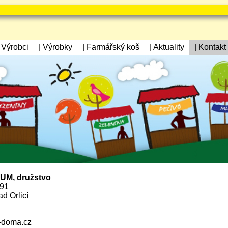
| Výrobci
| Výrobky
| Farmářský koš
| Aktuality
| Kontakt
M, družstvo
191
ad Orlicí
-doma.cz