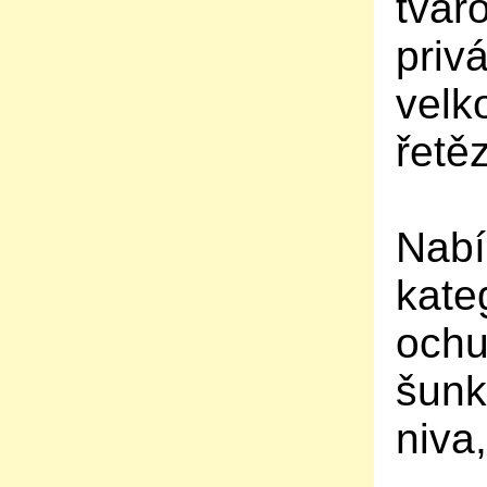
tvar
priv
velk
řetě
Nabí
kate
ochu
šunk
niva,