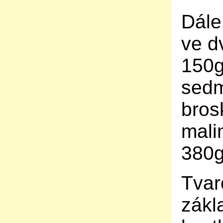
Dále
ve d
150g
sedm
bros
mali
380g
Tvar
zákl