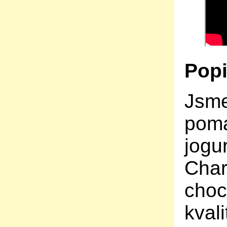
Popi
Jsm
poma
jogu
Char
choc
kvali