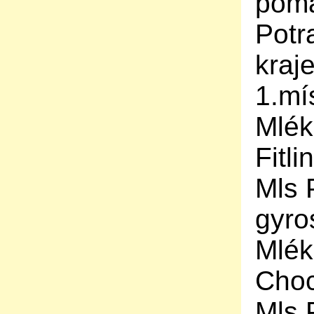
poma
Potr
kraj
1.mí
Mlék
Fitl
Mls 
gyro
Mlék
Choc
Mls 