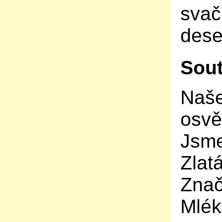
svač
deser
Sout
Naše
osvě
Jsme 
Zlat
Znač
Mlék