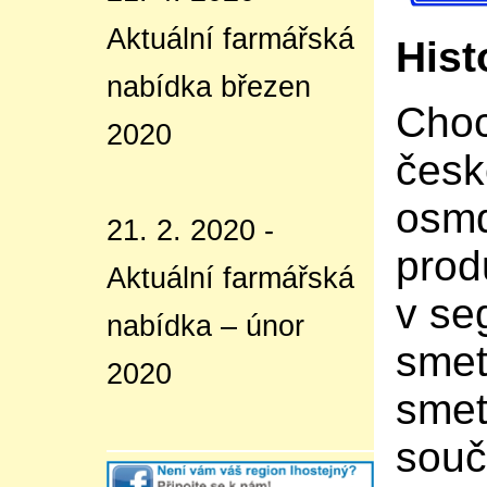
Aktuální farmářská
Hist
nabídka březen
Choc
2020
česk
osmd
21. 2. 2020 -
prod
Aktuální farmářská
v se
nabídka – únor
smet
2020
smet
souč