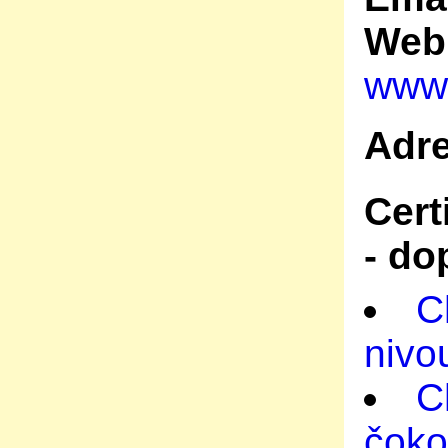
Web
www.
Adr
Cert
- do
C
nivo
C
čoko