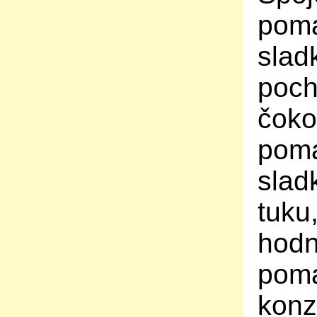
poma
slad
poch
čoko
poma
slad
tuku
hodn
poma
konz