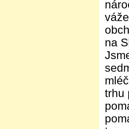
náro
váže
obch
na S
Jsme
sedm
mléč
trhu
poma
poma