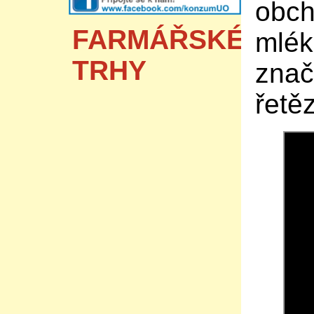
obch
FARMÁŘSKÉ
mlék
TRHY
znač
řetě