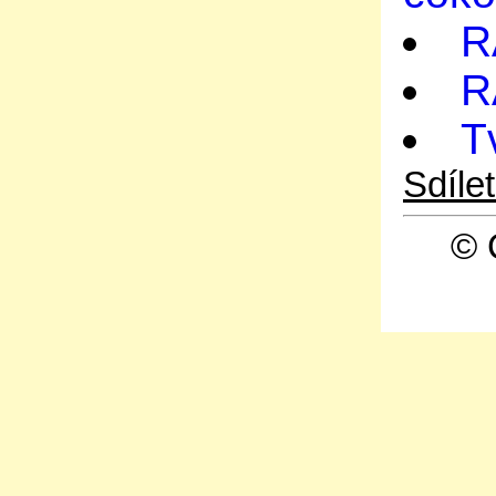
R
R
T
Sdíle
© 