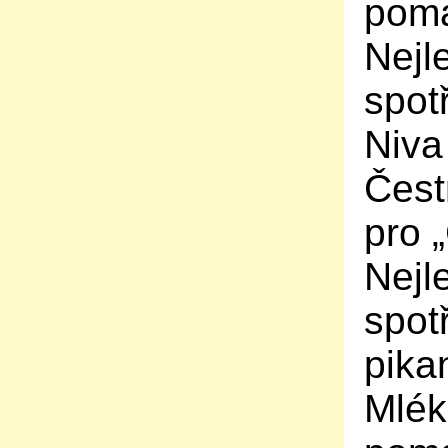
poma
Nejl
spot
Niva
Čest
pro 
Nejl
spot
pika
Mlék