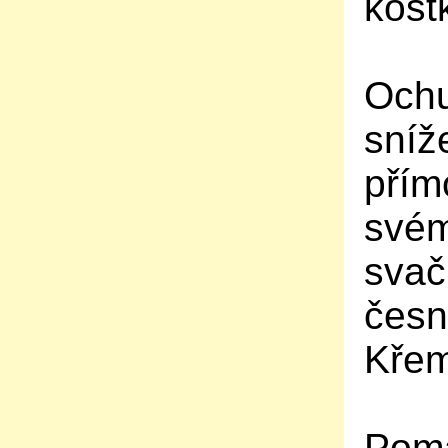
kost
Ochu
sníž
přím
svém
svač
česn
Křem
Poma