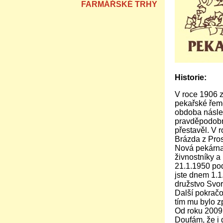
FARMÁŘSKÉ TRHY
Historie:
V roce 1906 z
pekařské řeme
obdoba násle
pravděpodobně
přestavěl. V 
Brázda z Pros
Nová pekárna 
živnostníky 
21.1.1950 po
jste dnem 1.1
družstvo Svorn
Další pokračo
tím mu bylo z
Od roku 2009
Doufám, že i