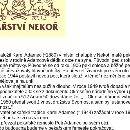
aložil Karel Adamec (*1880) v místní chalupě v Nekoři malé peka
slo v rodině Adamcově dědit z otce na syna. Původní pec z roku
dné roštovky. Původně se od roku 1906 pekl chleba a běžné pe
 převažovaly hlavně rohlíky. Po převzetí živnosti po svém otci
roce 1944 postavil novou pec, která slouží v téměř nezměněné p
tějova je na uhlí.
však majitelům nesloužila dlouho. V roce 1949 tvrdě dopadla
a podnikatele a tak se z dokumentu Okresního národního výbo
d značkou 512 Adam,50 dozvídáme že: ,,…Okresní národní výb
.1950 předal svoji živnost družstvu Svornost a sám byl ustan
ost..“.
vatel pekařské tradice Karel Adamec (* 1944) zažádal v roce 1
pět pekařství navráceno.
 převzal pekařské řemeslo Petr Adamec po svém otci.
 do budoucna budeme v pekařském řemesle pokračovat.