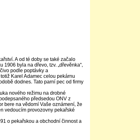
řství. A od té doby se také začalo
 1906 byla na dřevo, tzv. „dřevěnka“,
čivo podle poptávky a
 totiž Karel Adamec celou pekárnu
odobě dodnes. Tato parní pec od firmy
 ruka nového režimu na drobné
ru podepsaného předsedou ONV z
or bere na vědomí Vaše oznámení, že
oven vedoucím provozovny pekařské
991 o pekařskou a obchodní činnost a