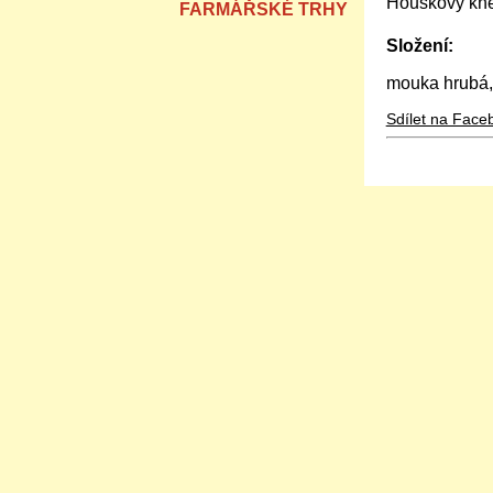
Houskový kne
FARMÁŘSKÉ TRHY
Složení:
mouka hrubá, 
Sdílet na Face