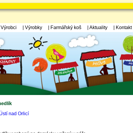
| Výrobci
| Výrobky
| Farmářský koš
| Aktuality
| Kontakt
edlík
stí nad Orlicí