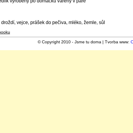
dlík vyrobený po domácku vařený v páře
droždí, vejce, prášek do pečiva, mléko, žemle, sůl
booku
© Copyright 2010 - Jsme tu doma | Tvorba www:
O