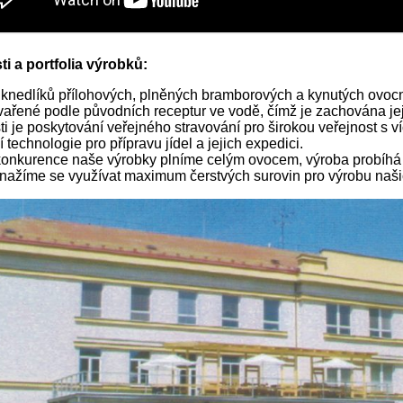
i a portfolia výrobků:
 knedlíků přílohových, plněných bramborových a kynutých ovo
vařené podle původních receptur ve vodě, čímž je zachována jej
ti je poskytování veřejného stravování pro širokou veřejnost s ví
technologie pro přípravu jídel a jejich expedici.
konkurence naše výrobky plníme celým ovocem, výroba probíhá 
Snažíme se využívat maximum čerstvých surovin pro výrobu naši