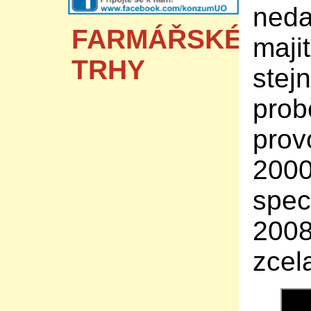
neda
FARMÁŘSKÉ
majit
TRHY
stej
prob
prov
2000
spec
2008
zcel