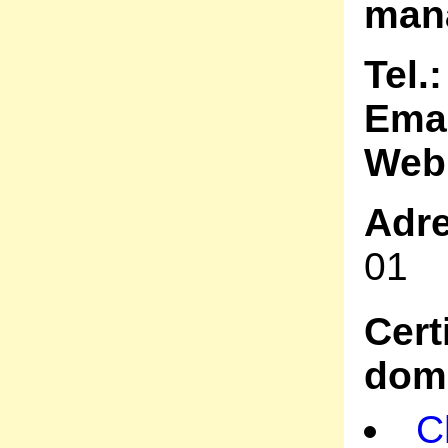
man
Tel.
Ema
Web
Adr
01
Cert
doma
C