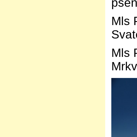
pšen
Mls 
Svat
Mls 
Mrkv