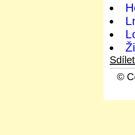
H
L
L
Ž
Sdíle
© C