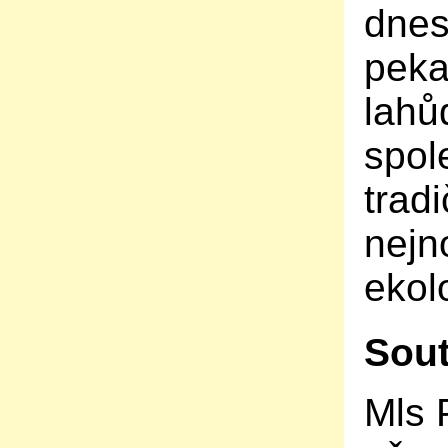
dnes
peka
lahů
spol
trad
nejn
ekol
Sout
Mls 