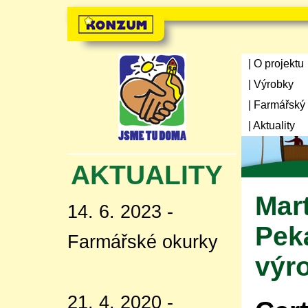
| O projektu
| Výrobky
| Farmářský
| Aktuality
AKTUALITY
Mar
14. 6. 2023 -
Pek
Farmářské okurky
výr
21. 4. 2020 -