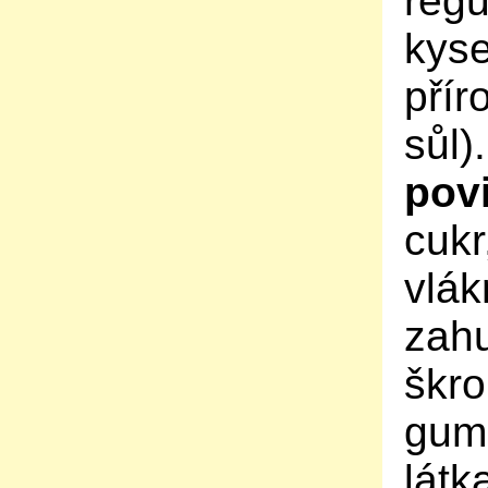
regu
kyse
přír
sůl)
pov
cukr
vlák
zahu
škro
guma
látk