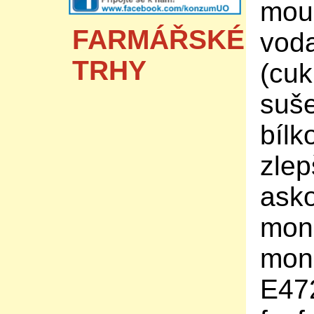
mou
FARMÁŘSKÉ
voda
TRHY
(cuk
suše
bílk
zlep
asko
mono
mono
E47