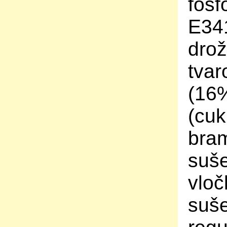
fosf
E341
drož
tvar
(16%
(cuk
bram
suše
vloč
suše