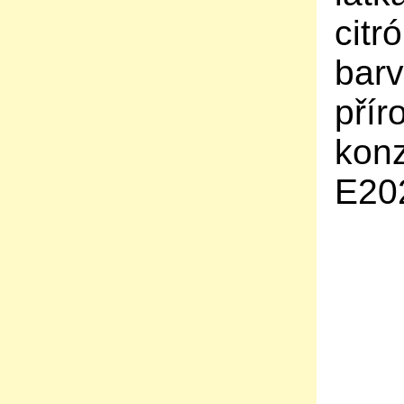
citr
barv
přír
konz
E20