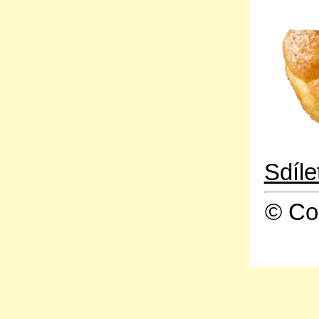
Sdíl
© Co