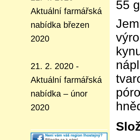
55 g
Aktuální farmářská
Jemn
nabídka březen
výr
2020
kynu
nápl
21. 2. 2020 -
tvar
Aktuální farmářská
póro
nabídka – únor
hně
2020
Slož