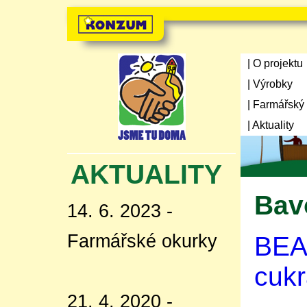
| O projektu
| Výrobky
| Farmářský
| Aktuality
AKTUALITY
Bav
14. 6. 2023 -
Farmářské okurky
BEA
cukr
21. 4. 2020 -